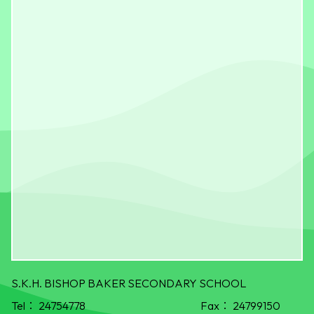
S.K.H. BISHOP BAKER SECONDARY SCHOOL
Tel：
24754778
Fax：
24799150