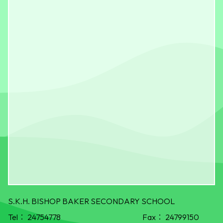
S.K.H. BISHOP BAKER SECONDARY SCHOOL
Tel：
24754778
Fax：
24799150