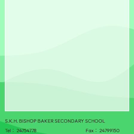
S.K.H. BISHOP BAKER SECONDARY SCHOOL
Tel：
24754778
Fax：
24799150