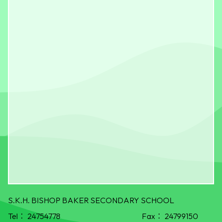
S.K.H. BISHOP BAKER SECONDARY SCHOOL
Tel：
24754778
Fax：
24799150