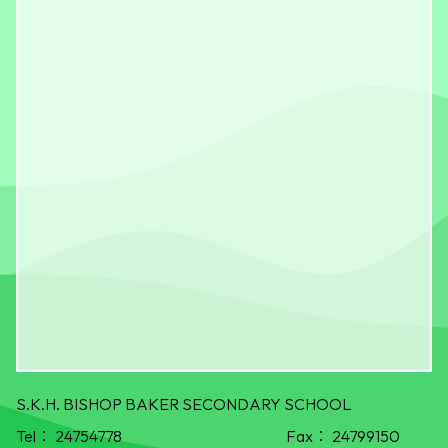
S.K.H. BISHOP BAKER SECONDARY SCHOOL
Tel：
24754778
Fax：
24799150