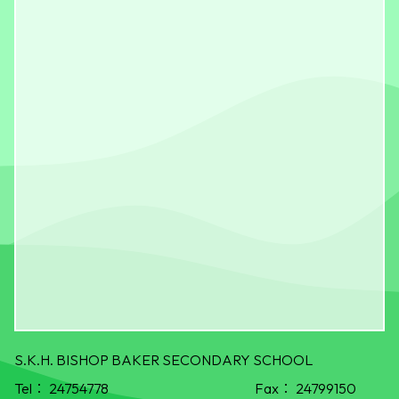
S.K.H. BISHOP BAKER SECONDARY SCHOOL
Tel：
24754778
Fax：
24799150