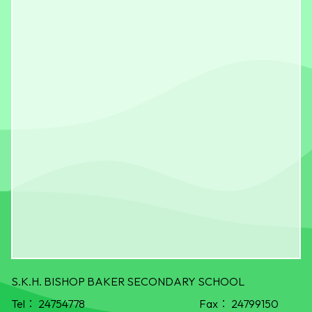
S.K.H. BISHOP BAKER SECONDARY SCHOOL
Tel：
24754778
Fax：
24799150