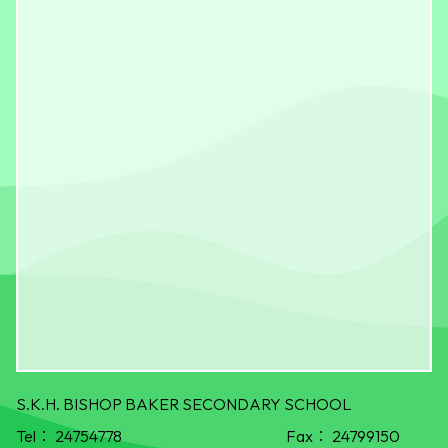
S.K.H. BISHOP BAKER SECONDARY SCHOOL
Tel：
24754778
Fax：
24799150