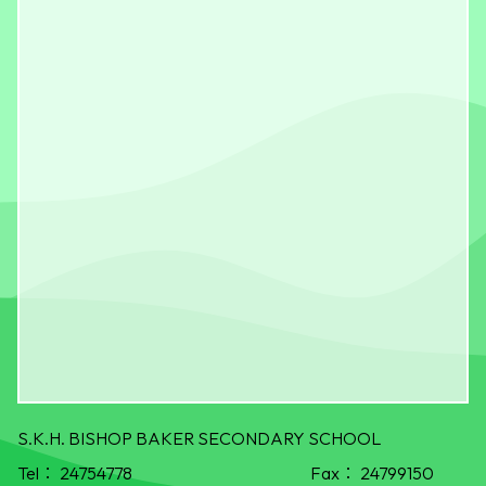
S.K.H. BISHOP BAKER SECONDARY SCHOOL
Tel：
24754778
Fax：
24799150