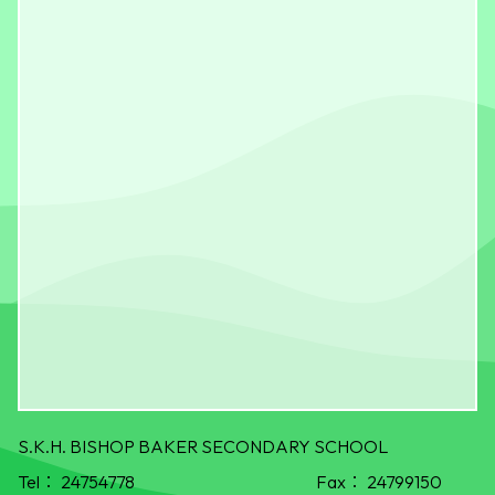
S.K.H. BISHOP BAKER SECONDARY SCHOOL
Tel：
24754778
Fax：
24799150