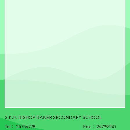
S.K.H. BISHOP BAKER SECONDARY SCHOOL
Tel：
24754778
Fax：
24799150