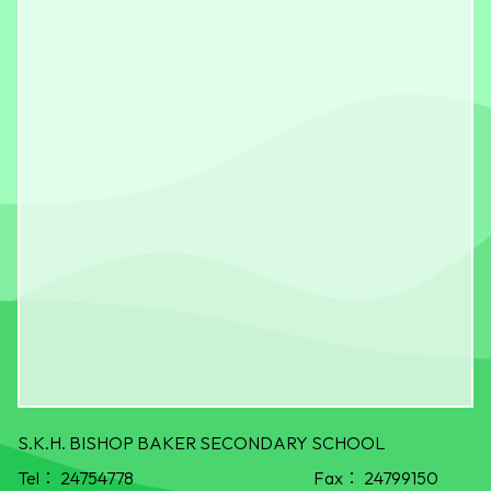
S.K.H. BISHOP BAKER SECONDARY SCHOOL
Tel：
24754778
Fax：
24799150