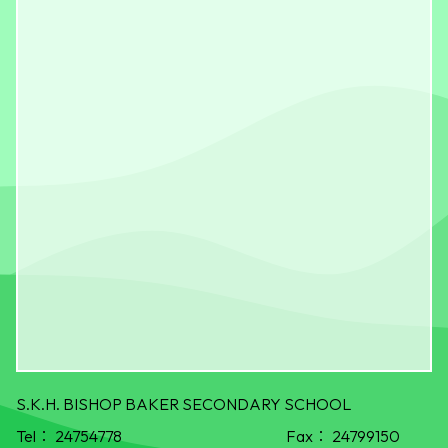
S.K.H. BISHOP BAKER SECONDARY SCHOOL
Tel：
24754778
Fax：
24799150