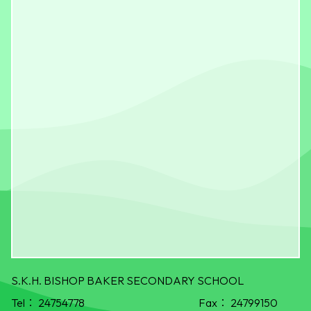
S.K.H. BISHOP BAKER SECONDARY SCHOOL
Tel：
24754778
Fax：
24799150