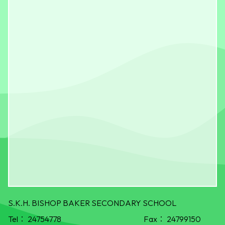
S.K.H. BISHOP BAKER SECONDARY SCHOOL
Tel：
24754778
Fax：
24799150