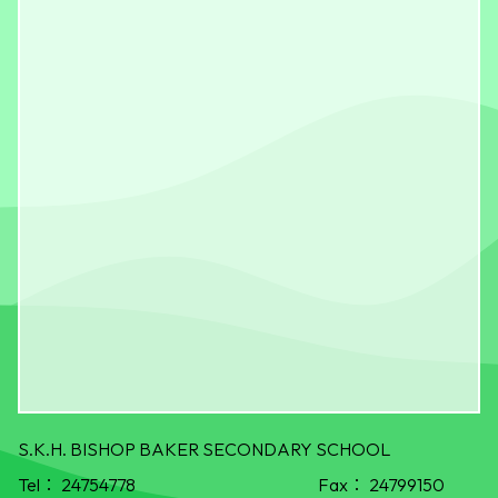
S.K.H. BISHOP BAKER SECONDARY SCHOOL
Tel：
24754778
Fax：
24799150