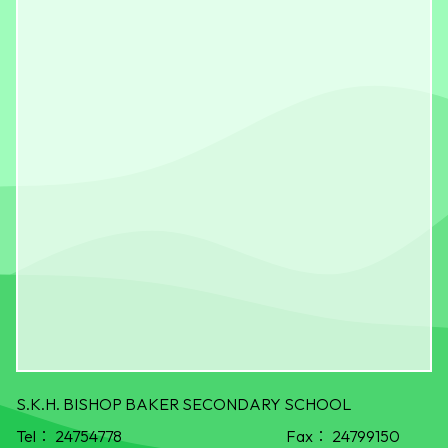
S.K.H. BISHOP BAKER SECONDARY SCHOOL
Tel：
24754778
Fax：
24799150