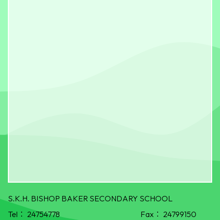
S.K.H. BISHOP BAKER SECONDARY SCHOOL
Tel：
24754778
Fax：
24799150