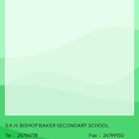
S.K.H. BISHOP BAKER SECONDARY SCHOOL
Tel：
24754778
Fax：
24799150