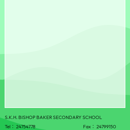
S.K.H. BISHOP BAKER SECONDARY SCHOOL
Tel：
24754778
Fax：
24799150