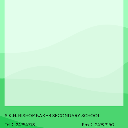
S.K.H. BISHOP BAKER SECONDARY SCHOOL
Tel：
24754778
Fax：
24799150