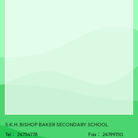
S.K.H. BISHOP BAKER SECONDARY SCHOOL
Tel：
24754778
Fax：
24799150