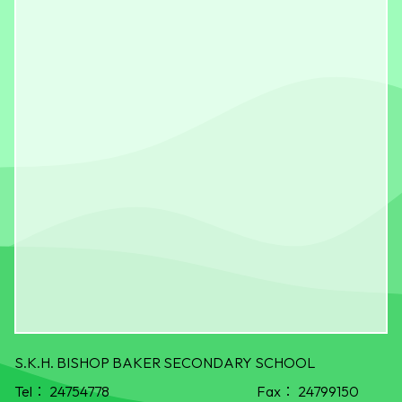
S.K.H. BISHOP BAKER SECONDARY SCHOOL
Tel：
24754778
Fax：
24799150