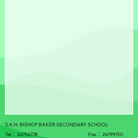
S.K.H. BISHOP BAKER SECONDARY SCHOOL
Tel：
24754778
Fax：
24799150