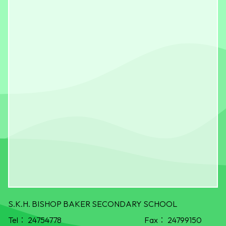
S.K.H. BISHOP BAKER SECONDARY SCHOOL
Tel：
24754778
Fax：
24799150