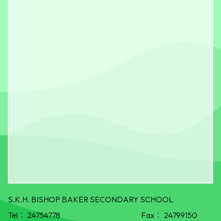
S.K.H. BISHOP BAKER SECONDARY SCHOOL
Tel：
24754778
Fax：
24799150