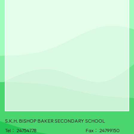
S.K.H. BISHOP BAKER SECONDARY SCHOOL
Tel：
24754778
Fax：
24799150