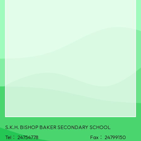
S.K.H. BISHOP BAKER SECONDARY SCHOOL
Tel：
24754778
Fax：
24799150