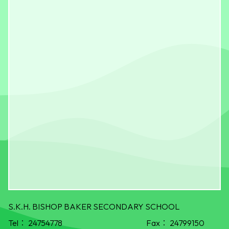
S.K.H. BISHOP BAKER SECONDARY SCHOOL
Tel：
24754778
Fax：
24799150