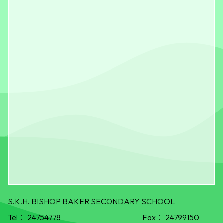
S.K.H. BISHOP BAKER SECONDARY SCHOOL
Tel：
24754778
Fax：
24799150