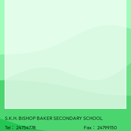
S.K.H. BISHOP BAKER SECONDARY SCHOOL
Tel：
24754778
Fax：
24799150