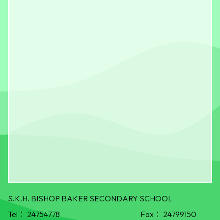
S.K.H. BISHOP BAKER SECONDARY SCHOOL
Tel：
24754778
Fax：
24799150