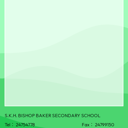
S.K.H. BISHOP BAKER SECONDARY SCHOOL
Tel：
24754778
Fax：
24799150