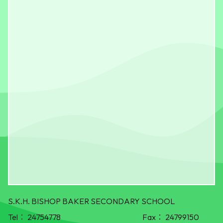
S.K.H. BISHOP BAKER SECONDARY SCHOOL
Tel：
24754778
Fax：
24799150