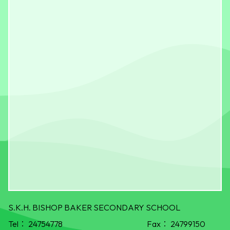
S.K.H. BISHOP BAKER SECONDARY SCHOOL
Tel：
24754778
Fax：
24799150