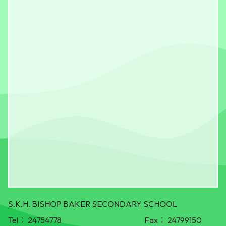
S.K.H. BISHOP BAKER SECONDARY SCHOOL
Tel：
24754778
Fax：
24799150