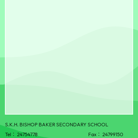
S.K.H. BISHOP BAKER SECONDARY SCHOOL
Tel：
24754778
Fax：
24799150