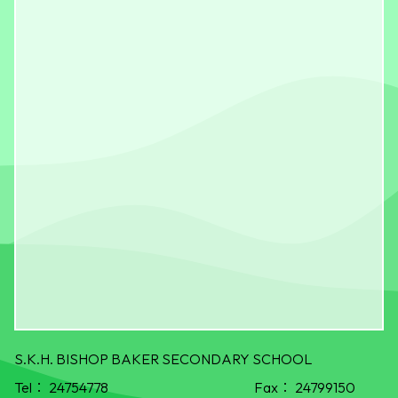
S.K.H. BISHOP BAKER SECONDARY SCHOOL
Tel：
24754778
Fax：
24799150