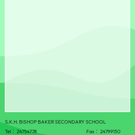
S.K.H. BISHOP BAKER SECONDARY SCHOOL
Tel：
24754778
Fax：
24799150