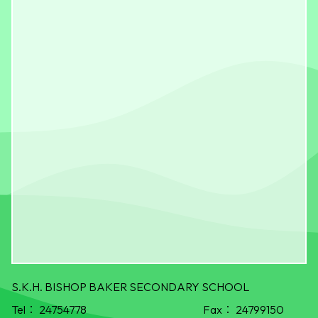
S.K.H. BISHOP BAKER SECONDARY SCHOOL
Tel：
24754778
Fax：
24799150