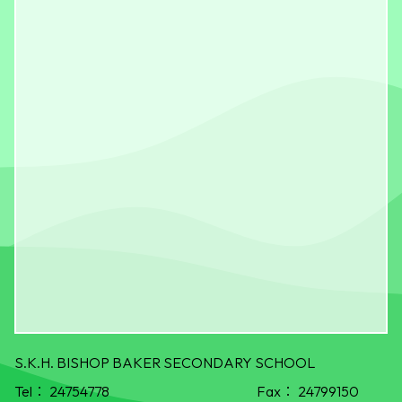
S.K.H. BISHOP BAKER SECONDARY SCHOOL
Tel：
24754778
Fax：
24799150