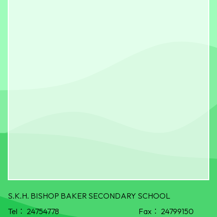
S.K.H. BISHOP BAKER SECONDARY SCHOOL
Tel：
24754778
Fax：
24799150