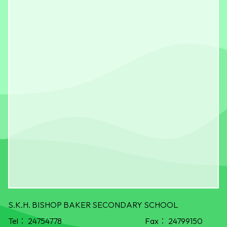
S.K.H. BISHOP BAKER SECONDARY SCHOOL
Tel：
24754778
Fax：
24799150