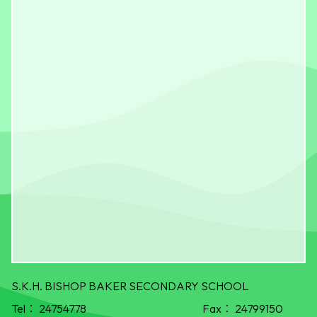
S.K.H. BISHOP BAKER SECONDARY SCHOOL
Tel：
24754778
Fax：
24799150