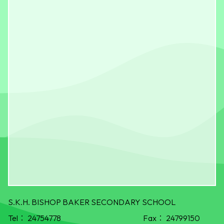
S.K.H. BISHOP BAKER SECONDARY SCHOOL
Tel：
24754778
Fax：
24799150