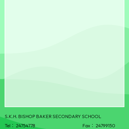
S.K.H. BISHOP BAKER SECONDARY SCHOOL
Tel：
24754778
Fax：
24799150