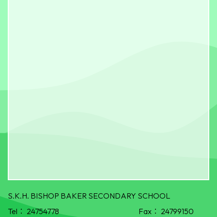
S.K.H. BISHOP BAKER SECONDARY SCHOOL
Tel：
24754778
Fax：
24799150