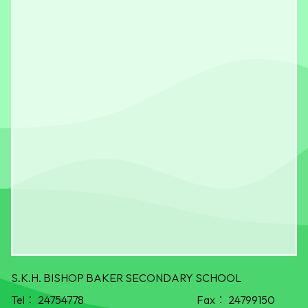
S.K.H. BISHOP BAKER SECONDARY SCHOOL
Tel：
24754778
Fax：
24799150