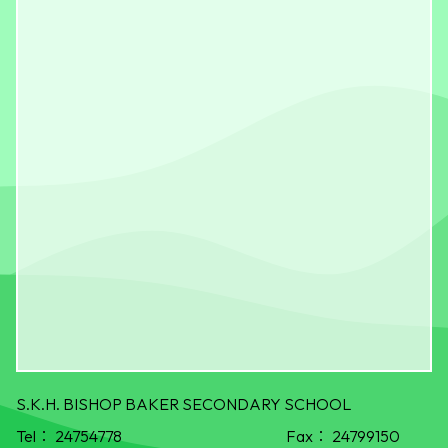
S.K.H. BISHOP BAKER SECONDARY SCHOOL
Tel：
24754778
Fax：
24799150