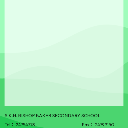
S.K.H. BISHOP BAKER SECONDARY SCHOOL
Tel：
24754778
Fax：
24799150